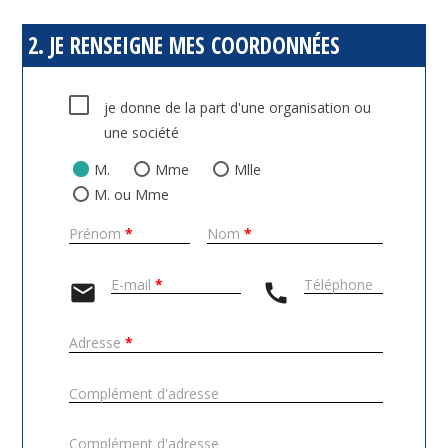
2. JE RENSEIGNE MES COORDONNÉES
je donne de la part d'une organisation ou
une société
M.
Mme
Mlle
M. ou Mme
Prénom
*
Nom
*
E-mail
*
Téléphone
mail
call
Adresse
*
Complément d'adresse
Complément d'adresse