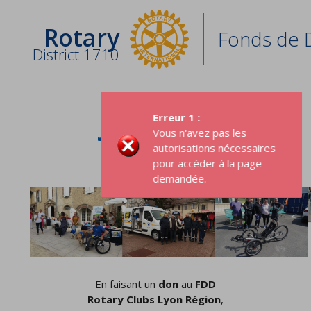
Rotary
Fonds de 
District 1710
JE DONNE
Erreur 1 :
Vous n'avez pas les
autorisations nécessaires
pour accéder à la page
demandée.
En faisant un
don
au
FDD
Rotary Clubs Lyon Région
,