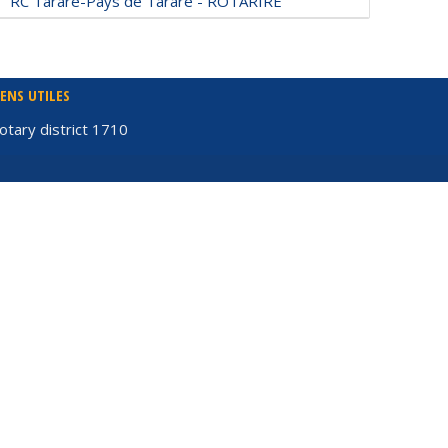
RC Tarare-Pays de Tarare - ROTARIRE
IENS UTILES
otary district 1710